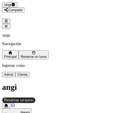
/
angi
Compartir
/
angi
Navegación
Principal
Reservar un turno
Ingresar como
Admin
Cliente
angi
Reservar un turno