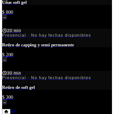
Uñas soft gel
$ 800
→
20 min
Presencial
· No hay fechas disponibles
Retiro de capping y semi permanente
$ 200
→
30 min
Presencial
· No hay fechas disponibles
Retiro de soft gel
$ 300
→