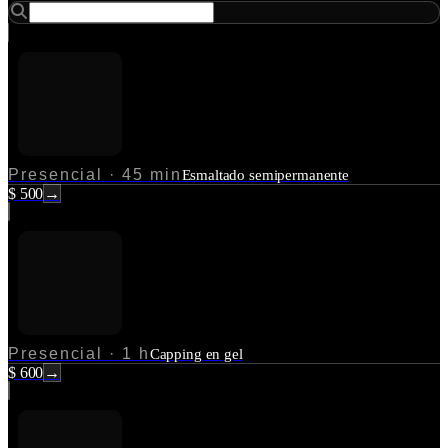
Presencial
·
45 min
Esmaltado semipermanente
$ 500
→
Presencial
·
1 h
Capping en gel
$ 600
→