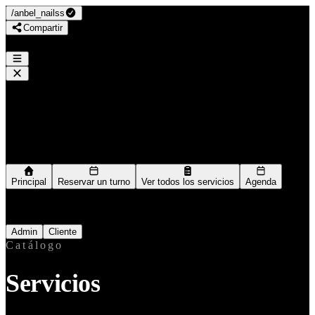
/
anbel_nailss
Compartir
AnbelNails
/
anbel_nailss
Navegación
Principal
Reservar un turno
Ver todos los servicios
Agenda
Ingresar como
Admin
Cliente
Catálogo
Servicios