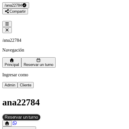
/
ana22784
Compartir
/
ana22784
Navegación
Principal
Reservar un turno
Ingresar como
Admin
Cliente
ana22784
Reservar un turno