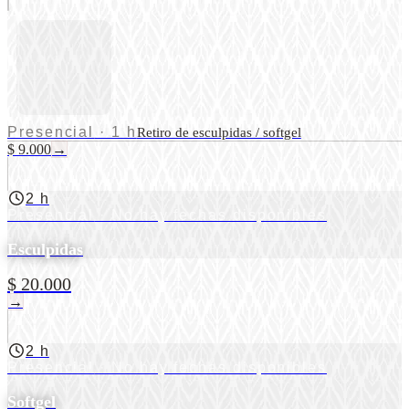
Presencial
·
1 h
Retiro de esculpidas / softgel
$ 9.000
→
2 h
Presencial
· No hay fechas disponibles
Esculpidas
$ 20.000
→
2 h
Presencial
· No hay fechas disponibles
Softgel