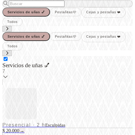
Servicios de uñas 💅
Pestañitas🩷
Cejas y pestañas ❤️
Todos
Servicios de uñas 💅
Pestañitas🩷
Cejas y pestañas ❤️
Todos
Servicios de uñas 💅
7
Presencial
·
2 h
Esculpidas
$ 20.000
→