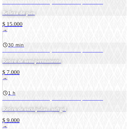
Presencial
· No hay fechas disponibles
Belleza de pies
$ 15.000
→
30 min
Presencial
· No hay fechas disponibles
Retiro de semipermanente
$ 7.000
→
1 h
Presencial
· No hay fechas disponibles
Retiro de esculpidas / softgel
$ 9.000
→