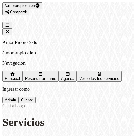
/
amorpropiosalon
Compartir
Amor Propio Salon
/
amorpropiosalon
Navegación
Principal
Reservar un turno
Agenda
Ver todos los servicios
Ingresar como
Admin
Cliente
Catálogo
Servicios