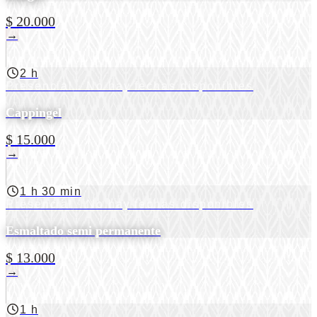
$ 20.000
→
2 h
Presencial
· No hay fechas disponibles
Cappingel
$ 15.000
→
1 h 30 min
Presencial
· No hay fechas disponibles
Esmaltado semi permanente
$ 13.000
→
1 h