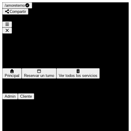
/
amoreterno
Compartir
AmorEterno_paratusuñas
/
amoreterno
Navegación
Principal
Reservar un turno
Ver todos los servicios
Ingresar como
Admin
Cliente