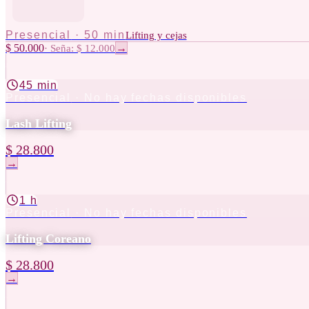
Presencial
·
50 min
Lifting y cejas
$ 50.000
·
Seña: $ 12.000
→
45 min
Presencial
· No hay fechas disponibles
Lash Lifting
$ 28.800
→
1 h
Presencial
· No hay fechas disponibles
Lifting Coreano
$ 28.800
→