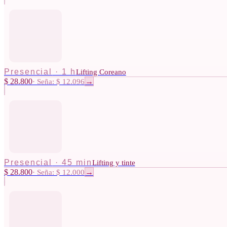
Presencial
·
1 h
Lifting Coreano
$ 28.800
·
Seña: $ 12.096
→
Presencial
·
45 min
Lifting y tinte
$ 28.800
·
Seña: $ 12.000
→