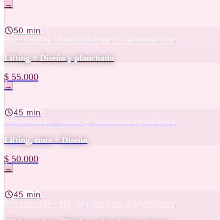
→
50 min
Presencial
· No hay fechas disponibles
Lifting + Diseño y planchado
$ 55.000
→
45 min
Presencial
· No hay fechas disponibles
Lifting, tinte + Diseño
$ 50.000
→
45 min
Presencial
· No hay fechas disponibles