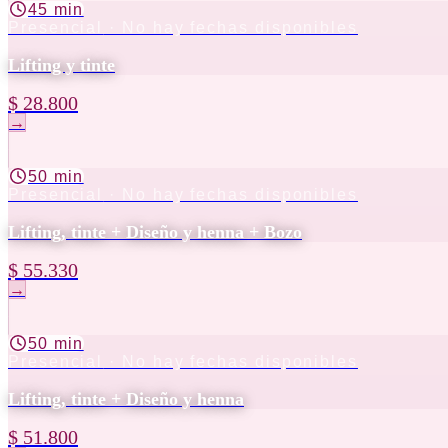
45 min
Presencial
· No hay fechas disponibles
Lifting y tinte
$ 28.800
→
50 min
Presencial
· No hay fechas disponibles
Lifting, tinte + Diseño y henna + Bozo
$ 55.330
→
50 min
Presencial
· No hay fechas disponibles
Lifting, tinte + Diseño y henna
$ 51.800