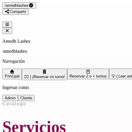
/
amedhlashes
Compartir
Amedh Lashes
/
amedhlashes
Navegación
Principal
Reservar 2 o + turnos
💡 | Leer an
🙋‍♀️ | ¡Reservar mi turno!
Ingresar como
Admin
Cliente
Catálogo
Servicios