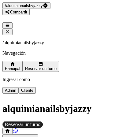
/
alquimianailsbyjazzy
Compartir
/
alquimianailsbyjazzy
Navegación
Principal
Reservar un turno
Ingresar como
Admin
Cliente
alquimianailsbyjazzy
Reservar un turno