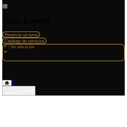
Alan Loyola
Reservar un turno
Catálogo de servicios
📍 | Ver ubicación
FADE SALONERO
FADE // ESTRUCTURA PEINAD
Creado con