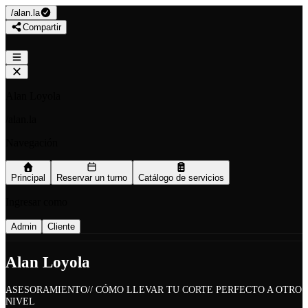
/
alan.la
Compartir
Alan Loyola
/
alan.la
Navegación
Principal
Reservar un turno
Catálogo de servicios
Ingresar como
Admin
Cliente
Alan Loyola
ASESORAMIENTO// CÓMO LLEVAR TU CORTE PERFECTO A OTRO
NIVEL