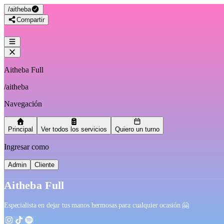
/
aitheba
Compartir
Aitheba Full
/
aitheba
Navegación
Principal
Ver todos los servicios
Quiero un turno
Ingresar como
Admin
Cliente
Aitheba Full
Especialista en dejar tus manos hermosas para cualquier ocasión 🤗