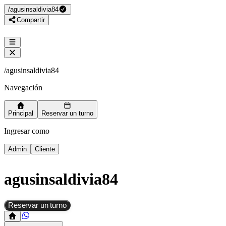
/
agusinsaldivia84
Compartir
/
agusinsaldivia84
Navegación
Principal
Reservar un turno
Ingresar como
Admin
Cliente
agusinsaldivia84
Reservar un turno