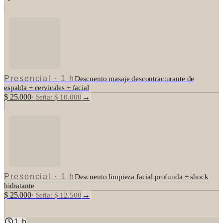
Presencial
·
1 h
Descuento masaje descontracturante de
espalda + cervicales + facial
$ 25.000
→
·
Seña: $ 10.000
Presencial
·
1 h
Descuento limpieza facial profunda + shock
hidratante
$ 25.000
→
·
Seña: $ 12.500
1 h