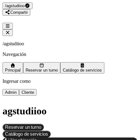
/
agstudiioo
Compartir
/
agstudiioo
Navegación
Principal
Reservar un turno
Catálogo de servicios
Ingresar como
Admin
Cliente
agstudiioo
Reservar un turno
Catálogo de servicios
📍 | Ver ubicación