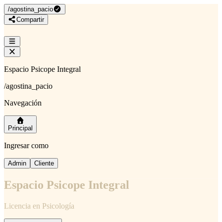
/
agostina_pacio
Compartir
Espacio Psicope Integral
/
agostina_pacio
Navegación
Principal
Ingresar como
Admin
Cliente
Espacio Psicope Integral
Licencia en Psicología