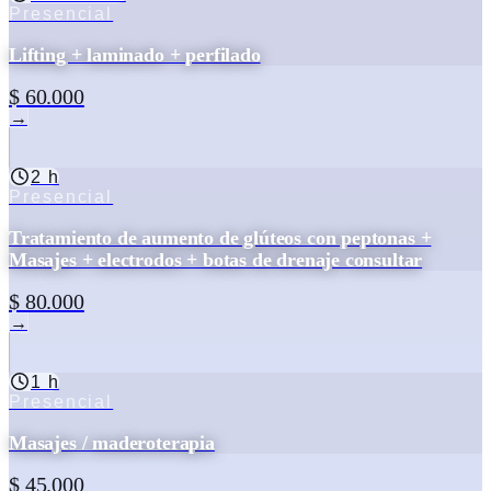
Presencial
Lifting + laminado + perfilado
$ 60.000
→
2 h
Presencial
Tratamiento de aumento de glúteos con peptonas +
Masajes + electrodos + botas de drenaje consultar
$ 80.000
→
1 h
Presencial
Masajes / maderoterapia
$ 45.000