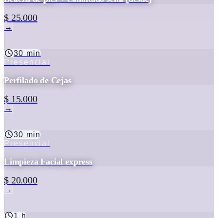
$ 25.000
→
30 min
Presencial
Perfilado de Cejas
$ 15.000
→
30 min
Presencial
Limpieza Facial express
$ 20.000
→
1 h