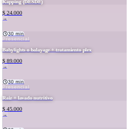
Kapping (DESDE)
$ 24.000
→
30 min
Presencial
Babylights o balayage + tratamiento plex
$ 89.000
→
30 min
Presencial
Raiz + lavado nutritivo
$ 45.000
→