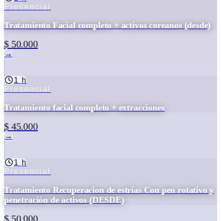
Presencial
Tratamiento Facial completo + activos coreanos (desde)
$ 50.000
→
1 h
Presencial
Tratamiento facial completo + extracciones
$ 45.000
→
1 h
Presencial
Tratamiento Recuperacion de estrías Con pen rotativo y
penetración de activos (DESDE)
$ 50.000