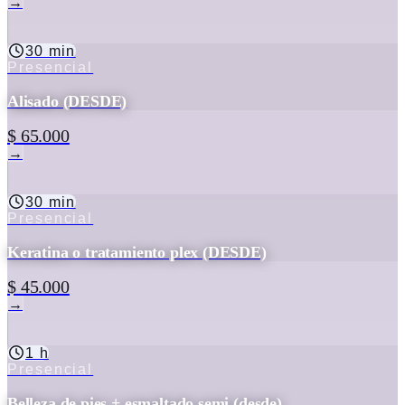
→
30 min
Presencial
Alisado (DESDE)
$ 65.000
→
30 min
Presencial
Keratina o tratamiento plex (DESDE)
$ 45.000
→
1 h
Presencial
Belleza de pies + esmaltado semi (desde)