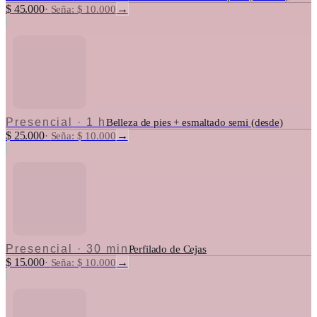
$ 45.000
→
·
Seña: $ 10.000
Presencial
·
1 h
Belleza de pies + esmaltado semi (desde)
$ 25.000
→
·
Seña: $ 10.000
Presencial
·
30 min
Perfilado de Cejas
$ 15.000
→
·
Seña: $ 10.000