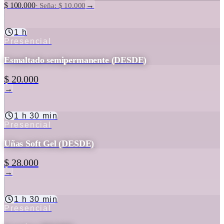
$ 100.000
→
·
Seña: $ 10.000
1 h
Presencial
Esmaltado semipermanente (DESDE)
$ 20.000
→
1 h 30 min
Presencial
Uñas Soft Gel (DESDE)
$ 28.000
→
1 h 30 min
Presencial