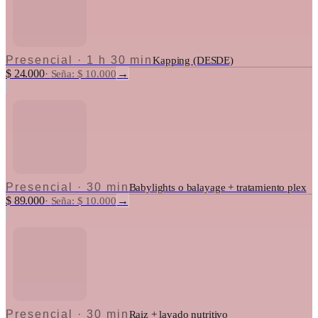
Presencial
·
1 h 30 min
Kapping (DESDE)
$ 24.000
→
·
Seña: $ 10.000
Presencial
·
30 min
Babylights o balayage + tratamiento plex
$ 89.000
→
·
Seña: $ 10.000
Presencial
·
30 min
Raiz + lavado nutritivo