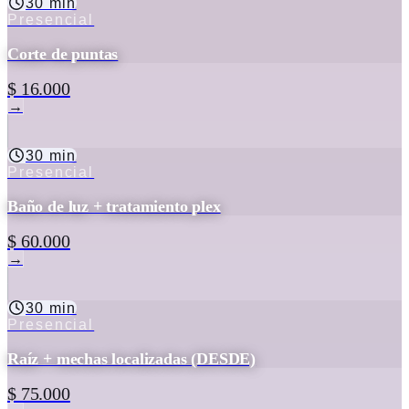
30 min
Presencial
Corte de puntas
$ 16.000
→
30 min
Presencial
Baño de luz + tratamiento plex
$ 60.000
→
30 min
Presencial
Raíz + mechas localizadas (DESDE)
$ 75.000