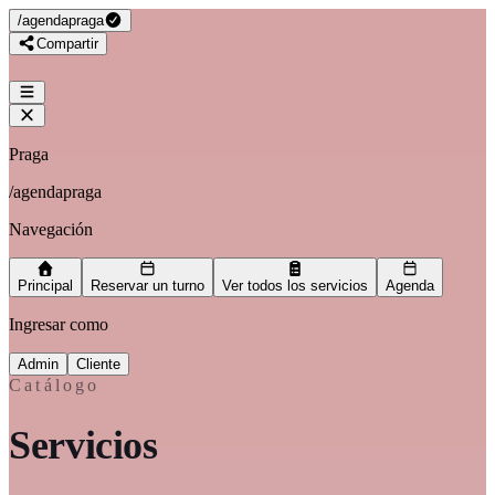
/
agendapraga
Compartir
Praga
/
agendapraga
Navegación
Principal
Reservar un turno
Ver todos los servicios
Agenda
Ingresar como
Admin
Cliente
Catálogo
Servicios