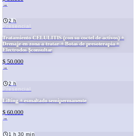
→
2 h
Presencial
Tratamiento CELULITIS (con su coctel de activos) +
Drenaje en zona a tratar + Botas de presoterapia +
Electrodos $consultar
$ 50.000
→
2 h
Presencial
Lifting + esmaltado semipermanente
$ 60.000
→
1 h 30 min