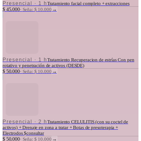
Presencial
·
1 h
Tratamiento facial completo + extracciones
$ 45.000
→
·
Seña: $ 10.000
Presencial
·
1 h
Tratamiento Recuperacion de estrías Con pen
rotativo y penetración de activos (DESDE)
$ 50.000
→
·
Seña: $ 10.000
Presencial
·
2 h
Tratamiento CELULITIS (con su coctel de
activos) + Drenaje en zona a tratar + Botas de presoterapia +
Electrodos $consultar
$ 50.000
→
·
Seña: $ 10.000