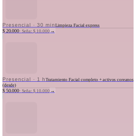
Presencial
·
30 min
Limpieza Facial express
$ 20.000
→
·
Seña: $ 10.000
Presencial
·
1 h
Tratamiento Facial completo + activos coreanos
(desde)
$ 50.000
→
·
Seña: $ 10.000