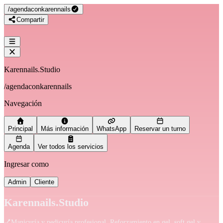
/
agendaconkarennails
Compartir
Karennails.Studio
/
agendaconkarennails
Navegación
Principal
Más información
WhatsApp
Reservar un turno
Agenda
Ver todos los servicios
Ingresar como
Admin
Cliente
Karennails.Studio
💅Manicuría y pedicuría profesional. Reforzamiento en gel, soft gel y