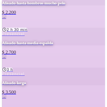
Alisado hasta hombros mucho pelo
$ 2.200
→
2 h 30 min
Presencial
Alisado hasta media espalda
$ 2.700
→
3 h
Presencial
Alisado largo
$ 3.500
→