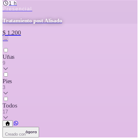
1 h
Presencial
Tratamiento post Alisado
$ 1.200
→
Uñas
9
Pies
3
Todos
17
Creado con