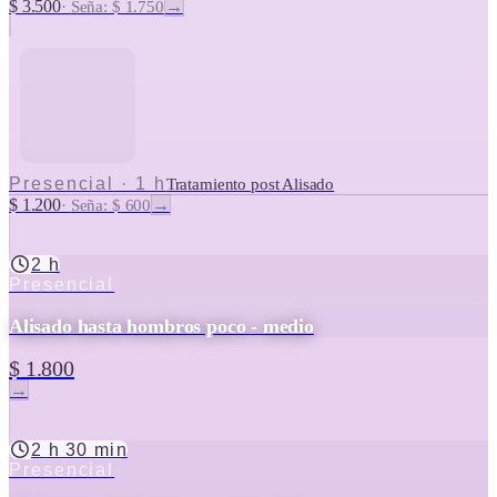
$ 3.500
→
·
Seña: $ 1.750
Presencial
·
1 h
Tratamiento post Alisado
$ 1.200
→
·
Seña: $ 600
2 h
Presencial
Alisado hasta hombros poco - medio
$ 1.800
→
2 h 30 min
Presencial