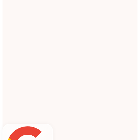
DERMAPLANING + DERMAPEN + EXOSOMAS
DERMAPLANING Fresh iluminación
PESTAÑAS TECNOLOGICAS EFECTO VOLUMEN RUSO 3D
fortalece tus uñas y duran hasta 45 dias. resistentes y saludables
LIFTING DE PESTAÑAS + TINTE Y BOTOX
LIPOSONIX LIPO Pantalon de montar + Entrepiernas.
DERMAPLANING Fresh iluminación