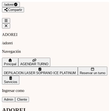
/
adorei
Compartir
ADOREI
/
adorei
Navegación
Principal
AGENDAR TURNO
DEPILACION LASER SOPRANO ICE PLATINUM
Reservar un turno
Servicios
Ingresar como
Admin
Cliente
ADOREI