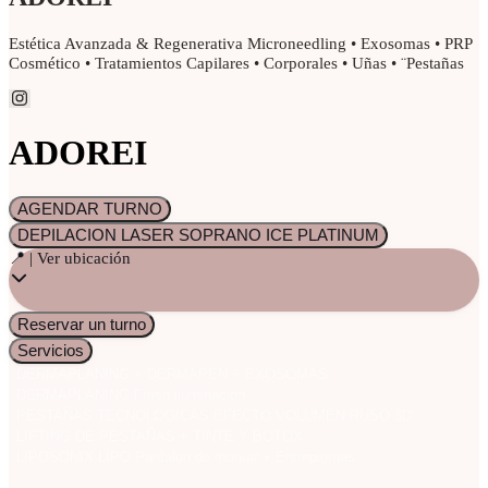
Estética Avanzada & Regenerativa Microneedling • Exosomas • PRP
Cosmético • Tratamientos Capilares • Corporales • Uñas • ¨Pestañas
ADOREI
AGENDAR TURNO
DEPILACION LASER SOPRANO ICE PLATINUM
📍 | Ver ubicación
Reservar un turno
Servicios
DERMAPLANING + DERMAPEN + EXOSOMAS
DERMAPLANING Fresh iluminación
PESTAÑAS TECNOLOGICAS EFECTO VOLUMEN RUSO 3D
LIFTING DE PESTAÑAS + TINTE Y BOTOX
LIPOSONIX LIPO Pantalon de montar + Entrepiernas.