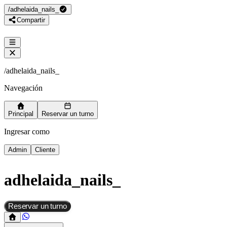
/
adhelaida_nails_
Compartir
/
adhelaida_nails_
Navegación
Principal
Reservar un turno
Ingresar como
Admin
Cliente
adhelaida_nails_
Reservar un turno