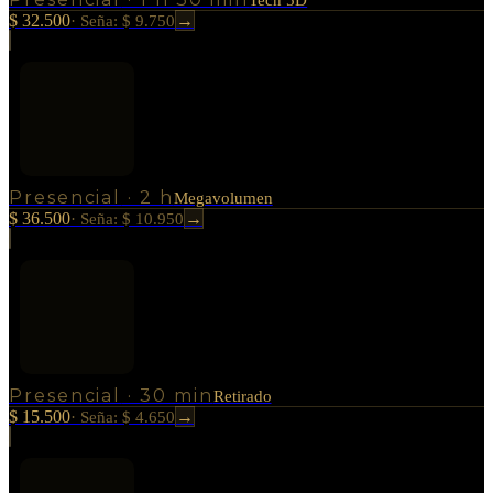
Tech 5D
$ 32.500
→
·
Seña: $ 9.750
Presencial
·
2 h
Megavolumen
$ 36.500
→
·
Seña: $ 10.950
Presencial
·
30 min
Retirado
$ 15.500
→
·
Seña: $ 4.650