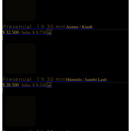
Presencial
·
1 h 30 min
Anime / KimK
$ 32.500
→
·
Seña: $ 9.750
Presencial
·
1 h 30 min
Húmedo / bambi Lash
$ 28.500
→
·
Seña: $ 8.550