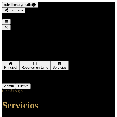
/
abrillbeautystudio
Compartir
Abril Santellan
/
abrillbeautystudio
Navegación
Principal
Reservar un turno
Servicios
Ingresar como
Admin
Cliente
Catálogo
Servicios