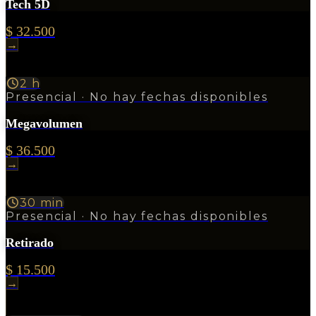
Tech 5D
$ 32.500
→
2 h
Presencial
· No hay fechas disponibles
Megavolumen
$ 36.500
→
30 min
Presencial
· No hay fechas disponibles
Retirado
$ 15.500
→