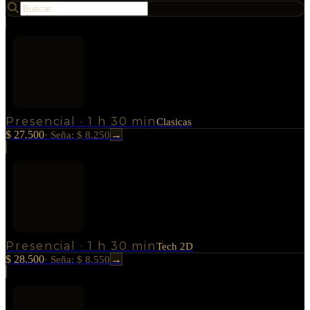
Presencial
·
1 h 30 min
Clasicas
$ 27.500
→
·
Seña: $ 8.250
Presencial
·
1 h 30 min
Tech 2D
$ 28.500
→
·
Seña: $ 8.550