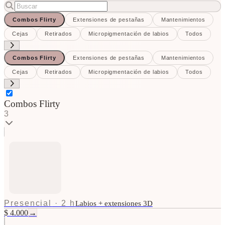
Combos Flirty
Extensiones de pestañas
Mantenimientos
Cejas
Retirados
Micropigmentación de labios
Todos
Combos Flirty
Extensiones de pestañas
Mantenimientos
Cejas
Retirados
Micropigmentación de labios
Todos
Combos Flirty
3
Presencial
·
2 h
Labios + extensiones 3D
$ 4.000
→