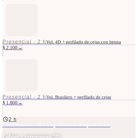
Presencial
·
2 h
Vol. 4D + perfilado de cejas con henna
$ 2.100
→
Presencial
·
2 h
Vol. Brasilero + perfilado de cejas
$ 1.800
→
2 h
Presencial
· No hay fechas disponibles
Labios + extensiones 3D