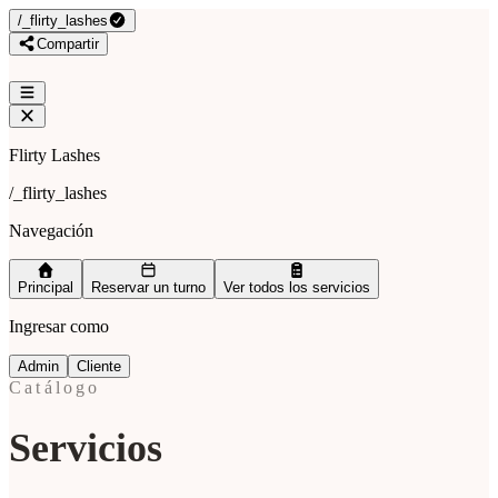
/
_flirty_lashes
Compartir
Flirty Lashes
/
_flirty_lashes
Navegación
Principal
Reservar un turno
Ver todos los servicios
Ingresar como
Admin
Cliente
Catálogo
Servicios