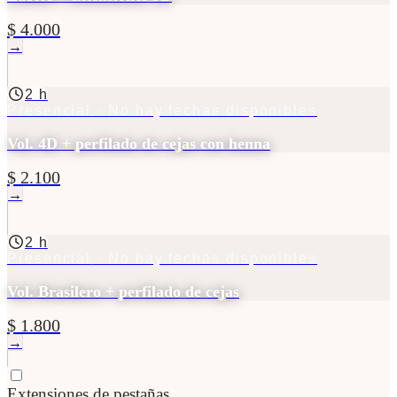
$ 4.000
→
2 h
Presencial
· No hay fechas disponibles
Vol. 4D + perfilado de cejas con henna
$ 2.100
→
2 h
Presencial
· No hay fechas disponibles
Vol. Brasilero + perfilado de cejas
$ 1.800
→
Extensiones de pestañas