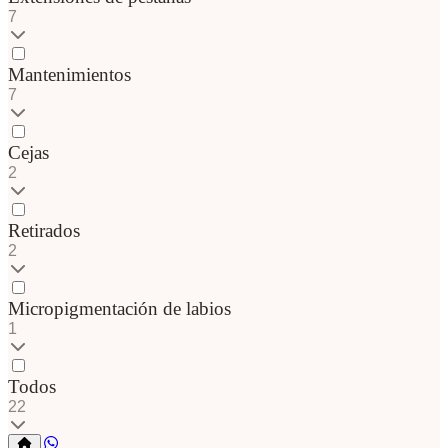
7
Mantenimientos
7
Cejas
2
Retirados
2
Micropigmentación de labios
1
Todos
22