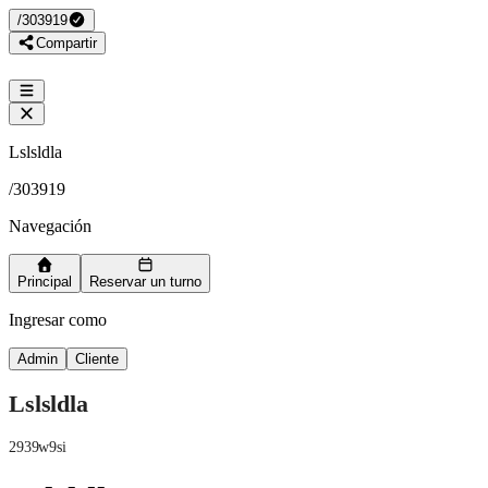
/
303919
Compartir
Lslsldla
/
303919
Navegación
Principal
Reservar un turno
Ingresar como
Admin
Cliente
Lslsldla
2939w9si